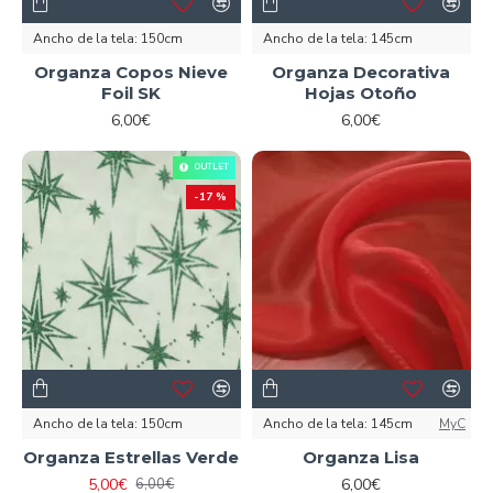
Ancho de la tela:
150cm
Ancho de la tela:
145cm
Organza Copos Nieve
Organza Decorativa
Foil SK
Hojas Otoño
6,00€
6,00€
OUTLET
-17 %
Ancho de la tela:
150cm
Ancho de la tela:
145cm
MyC
Organza Estrellas Verde
Organza Lisa
5,00€
6,00€
6,00€