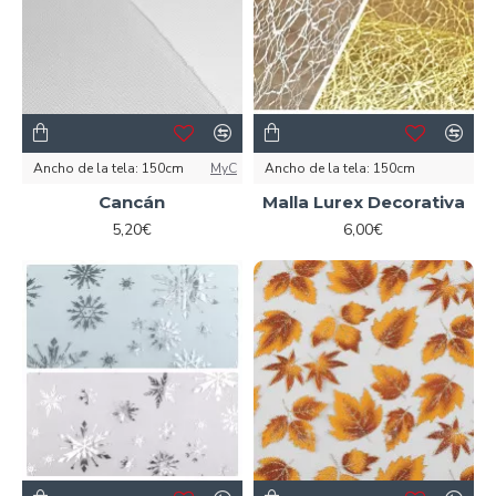
Ancho de la tela:
150cm
MyC
Ancho de la tela:
150cm
Cancán
Malla Lurex Decorativa
5,20€
6,00€