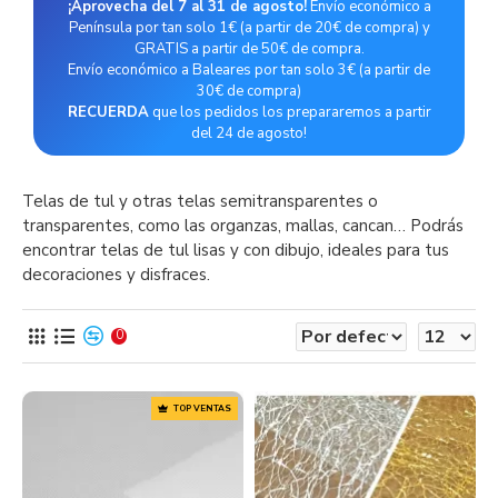
¡Aprovecha del 7 al 31 de agosto!
Envío económico a
Península por tan solo 1€ (a partir de 20€ de compra) y
GRATIS a partir de 50€ de compra.
Envío económico a Baleares por tan solo 3€ (a partir de
30€ de compra)
RECUERDA
que los pedidos los prepararemos a partir
del 24 de agosto!
Telas de tul y otras telas semitransparentes o
transparentes, como las organzas, mallas, cancan… Podrás
encontrar telas de tul lisas y con dibujo, ideales para tus
decoraciones y disfraces.
0
TOP VENTAS