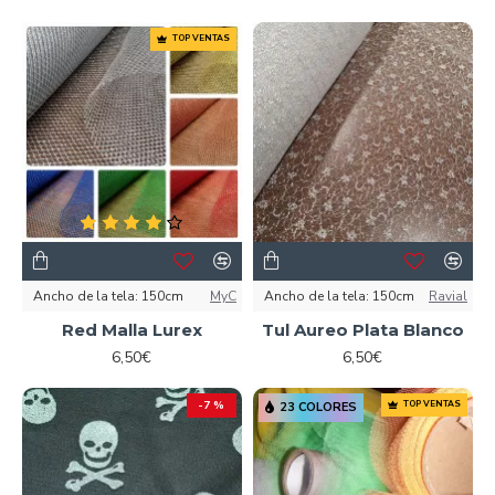
TOP VENTAS
Ancho de la tela:
150cm
MyC
Ancho de la tela:
150cm
Ravial
Red Malla Lurex
Tul Aureo Plata Blanco
6,50€
6,50€
-7 %
TOP VENTAS
23 COLORES