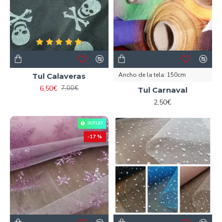
Ancho de la tela:
150cm
Tul Calaveras
6,50€
7,00€
Tul Carnaval
2,50€
OUTLET
-17 %