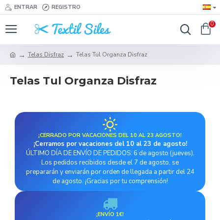
ENTRAR
REGISTRO
0
Telas Disfraz
Telas Tul Organza Disfraz
Telas Tul Organza Disfraz
¡CERRADO POR VACACIONES DEL 10 AL 23 AGOSTO!
¡Cerramos por vacaciones del 10 al 23 de agosto!
ÚLTIMO DÍA DE ENVÍO DE PEDIDOS: 6 de agosto (jueves).
Los pedidos recibidos desde el 7 de agosto, se
prepararán y enviarán por orden de llegada a partir del 24
de agosto. ¡Gracias por tu comprensión!
¡ENVÍO 1€!