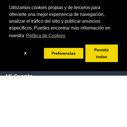
Información
Utilizamos cookies propias y de terceros para
ofrecerte una mejor experiencia de navegación,
Aviso Legal
analizar el tráfico del sitio y publicar anuncios
Condiciones de Contratación
específicos. Puedes encontrar más información en
Información Envíos
nuestra
Política de Cookies
Política de Privacidad
Política de Cookies
Permitir
X
Preferencias
Sobre Nosotros
todas
Programa de Fidelidad
FILTRAR PRODUCTOS
Mi Cuenta
Mi Cuenta
Pedidos Realizados
Boletín de Noticias
Servicio al Cliente
Contacto