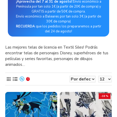
¡Aprovecha del 7 al 31 de agosto!
Envío económico a
Península por tan solo 1€ (a partir de 20€ de compra) y
GRATIS a partir de 50€ de compra.
Envío económico a Baleares por tan solo 3€ (a partir de
30€ de compra)
RECUERDA
que los pedidos los prepararemos a partir
del 24 de agosto!
Las mejores telas de licencia en Textil Siles! Podrás
encontrar telas de personajes Disney, superhéroes de tus
películas y series favoritas, personajes de dibujos
animados…
0
-18 %