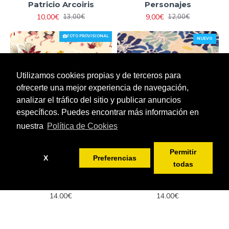
Patricio Arcoiris
Personajes
10,00€
9,00€
13,00€
12,00€
FOTO PROVISIONAL
NUEVO
Utilizamos cookies propias y de terceros para
ofrecerte una mejor experiencia de navegación,
analizar el tráfico del sitio y publicar anuncios
específicos. Puedes encontrar más información en
nuestra
Política de Cookies
Permitir
Ancho de la tela:
140cm
Ancho de la tela:
140cm
X
Preferencias
todas
Algodón Disney El Rey
Algodón Disney El Rey
FILTRAR PRODUCTOS
León Selva
León Simba Floral
14,00€
14,00€
OUTLET
OUTLET