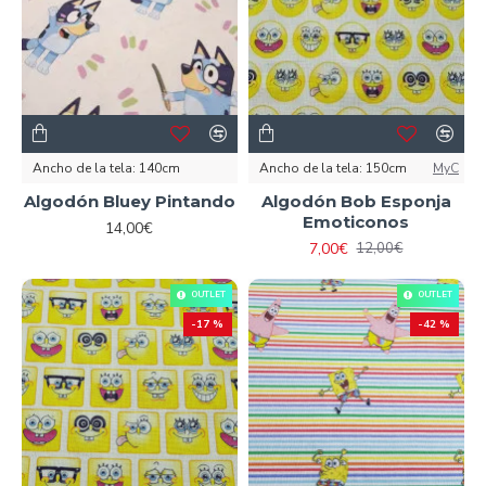
Ancho de la tela:
140cm
Ancho de la tela:
150cm
MyC
Algodón Bluey Pintando
Algodón Bob Esponja
Emoticonos
14,00€
7,00€
12,00€
OUTLET
OUTLET
-17 %
-42 %