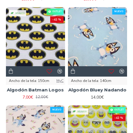
NUEVO
OUTLET
ORGÁNICO
-42 %
Ancho de la tela:
150cm
MyC
Ancho de la tela:
140cm
Algodón Batman Logos
Algodón Bluey Nadando
7,00€
14,00€
12,00€
NUEVO
OUTLET
ORGÁNICO
-42 %