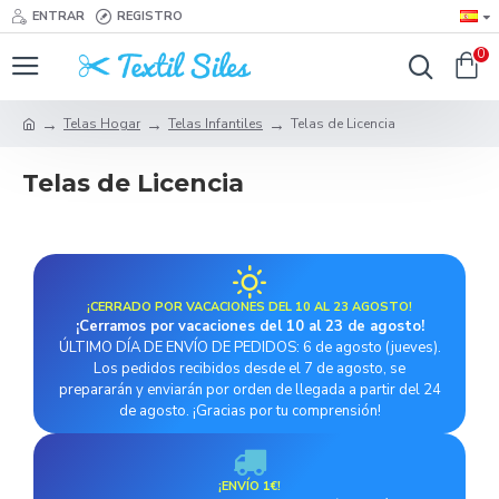
ENTRAR
REGISTRO
0
Telas Hogar
Telas Infantiles
Telas de Licencia
Telas de Licencia
¡CERRADO POR VACACIONES DEL 10 AL 23 AGOSTO!
¡Cerramos por vacaciones del 10 al 23 de agosto!
ÚLTIMO DÍA DE ENVÍO DE PEDIDOS: 6 de agosto (jueves).
Los pedidos recibidos desde el 7 de agosto, se
prepararán y enviarán por orden de llegada a partir del 24
de agosto. ¡Gracias por tu comprensión!
¡ENVÍO 1€!