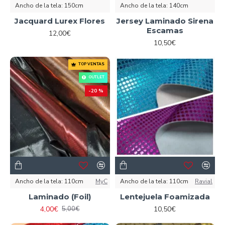
Ancho de la tela:
150cm
Ancho de la tela:
140cm
Jacquard Lurex Flores
Jersey Laminado Sirena
Escamas
12,00€
10,50€
TOP VENTAS
OUTLET
-20 %
Ancho de la tela:
110cm
MyC
Ancho de la tela:
110cm
Ravial
Laminado (Foil)
Lentejuela Foamizada
4,00€
10,50€
5,00€