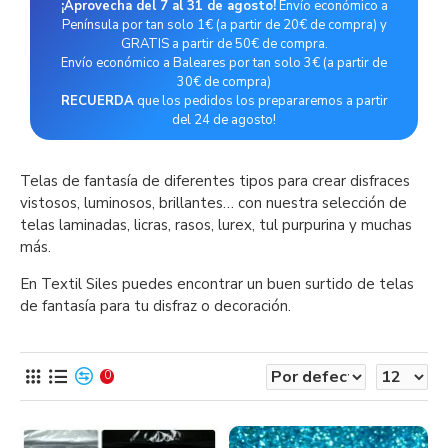
¡Aprovecha del 7 al 31 de agosto!
Envío económico a
Península por tan solo 1€ (a partir de 20€ de compra) y
GRATIS a partir de 50€ de compra.
Envío económico a Baleares por tan solo 3€ (a partir de
30€ de compra)
RECUERDA
que los pedidos los prepararemos a partir
del 24 de agosto!
Telas de fantasía de diferentes tipos para crear disfraces
vistosos, luminosos, brillantes… con nuestra selección de
telas laminadas, licras, rasos, lurex, tul purpurina y muchas
más.
En Textil Siles puedes encontrar un buen surtido de telas
de fantasía para tu disfraz o decoración.
0