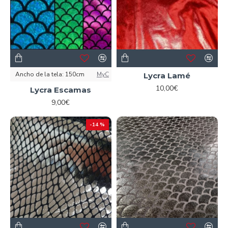
Ancho de la tela:
150cm
MyC
Lycra Lamé
10,00€
Lycra Escamas
9,00€
-14 %