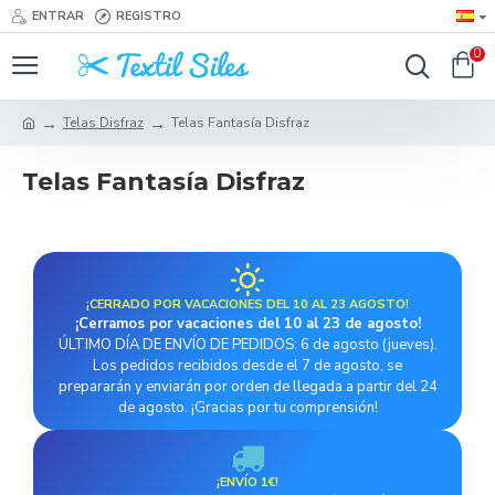
ENTRAR
REGISTRO
0
Telas Disfraz
Telas Fantasía Disfraz
Telas Fantasía Disfraz
¡CERRADO POR VACACIONES DEL 10 AL 23 AGOSTO!
¡Cerramos por vacaciones del 10 al 23 de agosto!
ÚLTIMO DÍA DE ENVÍO DE PEDIDOS: 6 de agosto (jueves).
Los pedidos recibidos desde el 7 de agosto, se
prepararán y enviarán por orden de llegada a partir del 24
de agosto. ¡Gracias por tu comprensión!
¡ENVÍO 1€!