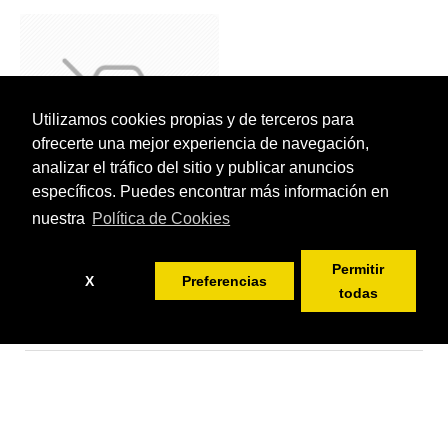
Utilizamos cookies propias y de terceros para
ofrecerte una mejor experiencia de navegación,
analizar el tráfico del sitio y publicar anuncios
específicos. Puedes encontrar más información en
nuestra
Política de Cookies
Ancho de la tela:
150cm
Ravial
Permitir
X
Preferencias
Red Armadura Época
todas
14,00€
FILTRAR PRODUCTOS
Has llegado al final del listado.
Información