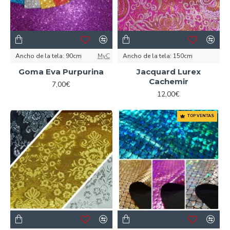
Ancho de la tela:
90cm
MyC
Ancho de la tela:
150cm
Goma Eva Purpurina
Jacquard Lurex
Cachemir
7,00€
12,00€
TOP VENTAS