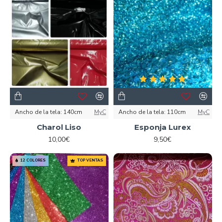
Ancho de la tela:
140cm
MyC
Ancho de la tela:
110cm
MyC
Charol Liso
Esponja Lurex
10,00€
9,50€
12 COLORES
TOP VENTAS