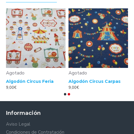
Agotado
Agotado
n Calaveras Círculos
Algodón Circus Feria
Algodón Circus Carpas
9,00€
9,00€
Información
Aviso Legal
Condiciones de Contratación