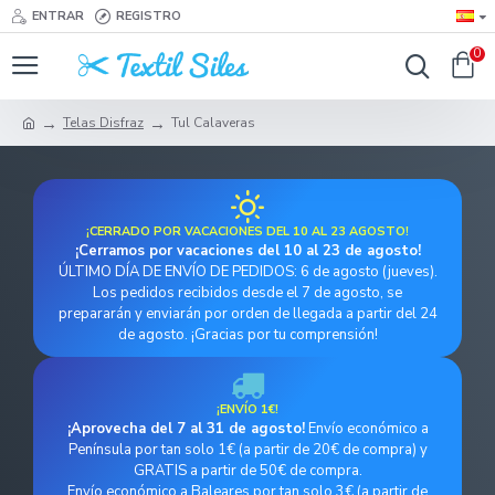
ENTRAR
REGISTRO
0
Telas Disfraz
Tul Calaveras
¡CERRADO POR VACACIONES DEL 10 AL 23 AGOSTO!
¡Cerramos por vacaciones del 10 al 23 de agosto!
ÚLTIMO DÍA DE ENVÍO DE PEDIDOS: 6 de agosto (jueves).
Los pedidos recibidos desde el 7 de agosto, se
prepararán y enviarán por orden de llegada a partir del 24
de agosto. ¡Gracias por tu comprensión!
¡ENVÍO 1€!
¡Aprovecha del 7 al 31 de agosto!
Envío económico a
Península por tan solo 1€ (a partir de 20€ de compra) y
GRATIS a partir de 50€ de compra.
Envío económico a Baleares por tan solo 3€ (a partir de