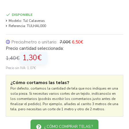
DISPONIBLE
Modelo:
Tul Calaveras
Referencia:
TULHAL000
🛈
Precio/metro o unitario:
7,00€
6,50€
Precio cantidad seleccionada:
1,30€
1,40€
Precio sin IVA: 1,07€
¿Cómo cortamos las telas?
Por defecto, cortamos la cantidad de tela que nos indiques en una
sola pieza. Si necesitas varios cortes de un tejido, indícanoslo en
los comentarios (podrás escribir los comentarios justo antes de
finalizar el pedido). Por ejemplo, añades al carrito 3 metros de una
tela, pero necesitas un corte de 1 metro y otro de 2 metros.
¿ CÓMO COMPRAR TELAS ?