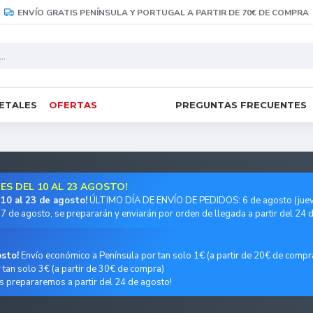
ENVÍO GRATIS PENÍNSULA Y PORTUGAL A PARTIR DE 70€ DE COMPRA
RETALES
OFERTAS
PREGUNTAS FRECUENTES
S DEL 10 AL 23 AGOSTO!
 10 al 23 de agosto!
ÚLTIMO DÍA DE ENVÍO DE PEDIDOS: 6 de agosto (juev
7 de agosto, se prepararán y enviarán por orden de llegada a partir del 24 
osto!
Envío económico a Península por tan solo 1€ (a partir de 20€ de compr
tan solo 3€ (a partir de 30€ de compra)
s prepararemos a partir del 24 de agosto!