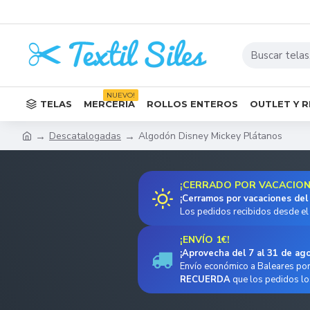
NUEVO!
TELAS
MERCERÍA
ROLLOS ENTEROS
OUTLET Y 
Descatalogadas
Algodón Disney Mickey Plátanos
¡CERRADO POR VACACIONE
¡Cerramos por vacaciones del
Los pedidos recibidos desde el 
¡ENVÍO 1€!
¡Aprovecha del 7 al 31 de ag
Envío económico a Baleares por 
RECUERDA
que los pedidos lo