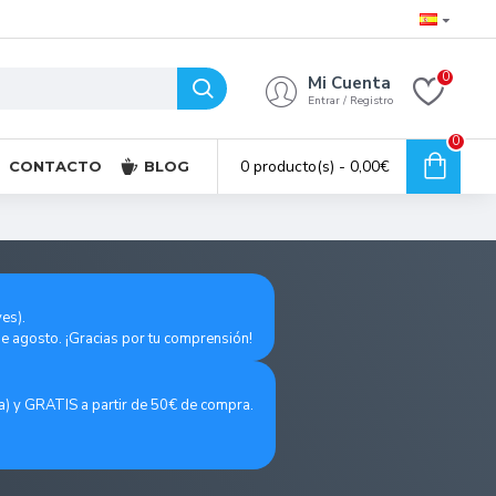
0
Mi Cuenta
Entrar / Registro
0
0 producto(s) - 0,00€
CONTACTO
BLOG
es).
de agosto. ¡Gracias por tu comprensión!
a) y GRATIS a partir de 50€ de compra.