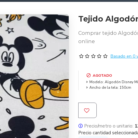
Tejido Algodó
Comprar tejido Algodón
online
Basado en 0 v
AGOTADO
Modelo:
Algodón Disney Mi
Ancho de la tela:
150cm
🛈
Precio/metro o unitario:
1
Precio cantidad seleccionad