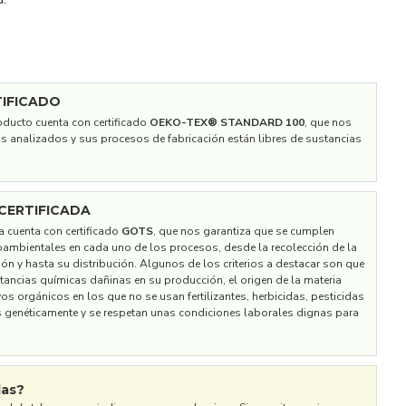
IFICADO
roducto cuenta con certificado
OEKO-TEX® STANDARD 100
, que nos
os analizados y sus procesos de fabricación están libres de sustancias
CERTIFICADA
la cuenta con certificado
GOTS
, que nos garantiza que se cumplen
ioambientales en cada uno de los procesos, desde la recolección de la
ón y hasta su distribución. Algunos de los criterios a destacar son que
stancias químicas dañinas en su producción, el origen de la materia
vos orgánicos en los que no se usan fertilizantes, herbicidas, pesticidas
 genéticamente y se respetan unas condiciones laborales dignas para
las?