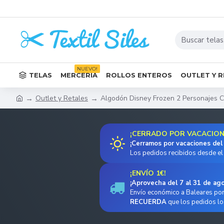
NUEVO!
TELAS
MERCERÍA
ROLLOS ENTEROS
OUTLET Y 
Outlet y Retales
Algodón Disney Frozen 2 Personajes C
¡CERRADO POR VACACIONE
¡Cerramos por vacaciones del
Los pedidos recibidos desde el 
¡ENVÍO 1€!
¡Aprovecha del 7 al 31 de ag
Envío económico a Baleares por 
RECUERDA
que los pedidos lo