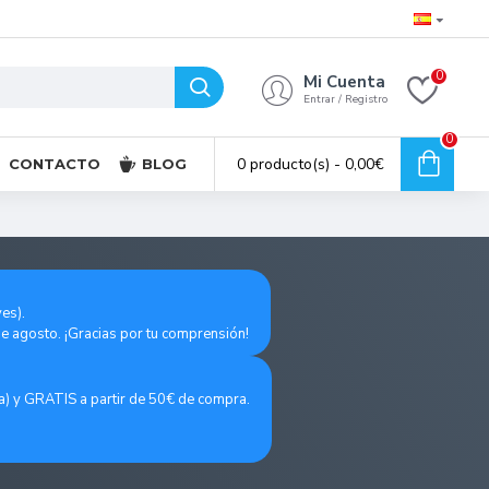
0
Mi Cuenta
Entrar / Registro
0
0 producto(s) - 0,00€
CONTACTO
BLOG
es).
de agosto. ¡Gracias por tu comprensión!
a) y GRATIS a partir de 50€ de compra.