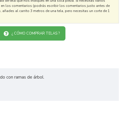
ad de tela que nos indiques en una sola pieza. Si necesitas varios
o en los comentarios (podrás escribir los comentarios justo antes de
o, añades al carrito 3 metros de una tela, pero necesitas un corte de 1
¿ CÓMO COMPRAR TELAS ?
ndo con ramas de árbol.