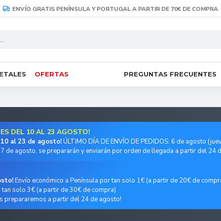
ENVÍO GRATIS PENÍNSULA Y PORTUGAL A PARTIR DE 70€ DE COMPRA
RETALES
OFERTAS
PREGUNTAS FRECUENTES
S DEL 10 AL 23 AGOSTO!
 10 al 23 de agosto!
ÚLTIMO DÍA DE ENVÍO DE PEDIDOS: 6 de agosto (juev
7 de agosto, se prepararán y enviarán por orden de llegada a partir del 24 
osto!
Envío económico a Península por tan solo 1€ (a partir de 20€ de compr
tan solo 3€ (a partir de 30€ de compra)
s prepararemos a partir del 24 de agosto!