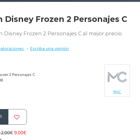
n Disney Frozen 2 Personajes C
 Disney Frozen 2 Personajes C al mejor precio
aloraciones.
-
Escriba una opinión
ozen 2 Personajes C
08
MyC
R
12,00€
9,00€
a: