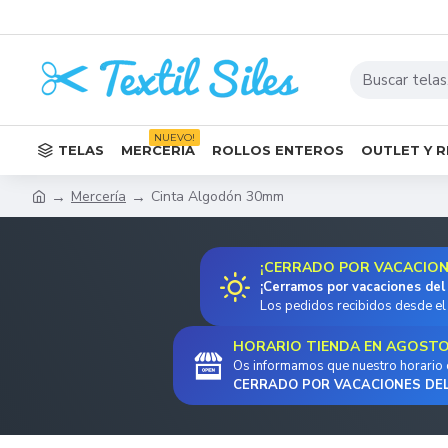
NUEVO!
TELAS
MERCERÍA
ROLLOS ENTEROS
OUTLET Y 
Mercería
Cinta Algodón 30mm
¡CERRADO POR VACACIONE
¡Cerramos por vacaciones del
Los pedidos recibidos desde el 
HORARIO TIENDA EN AGOST
Os informamos que nuestro horario co
CERRADO POR VACACIONES DEL 