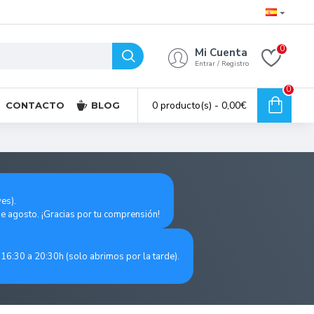
0
Mi Cuenta
Entrar / Registro
0
0 producto(s) - 0,00€
CONTACTO
BLOG
es).
de agosto. ¡Gracias por tu comprensión!
16:30 a 20:30h (solo abrimos por la tarde).