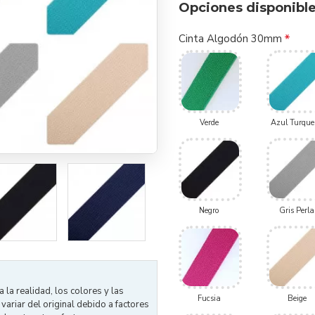
Opciones disponibl
Cinta Algodón 30mm
Verde
Azul Turque
Negro
Gris Perla
la realidad, los colores y las
Fucsia
Beige
ariar del original debido a factores