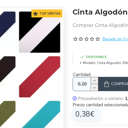
Cinta Algodó
TOP VENTAS
Comprar Cinta Algodón
Basado en 0 v
DISPONIBLE
Modelo:
Cinta Algodón 3
Cantidad
COMPRA
🛈
Precio/metro o unitario:
1
Precio cantidad seleccionad
0,38€