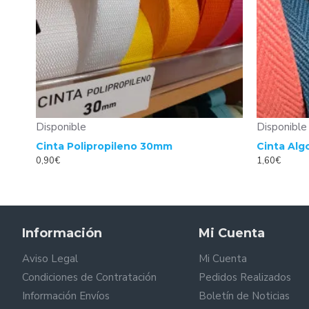
Disponible
Disponible
Cinta Polipropileno 30mm
Cinta Al
0,90€
1,60€
Información
Mi Cuenta
Aviso Legal
Mi Cuenta
Condiciones de Contratación
Pedidos Realizados
Información Envíos
Boletín de Noticias