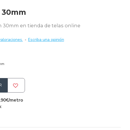
n 30mm
 30mm en tienda de telas online
aloraciones.
-
Escriba una opinión
0mm
R
,90€/metro
a: