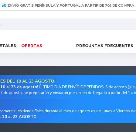
ENVÍO GRATIS PENÍNSULA Y PORTUGAL A PARTIR DE 70€ DE COMPRA
RETALES
OFERTAS
PREGUNTAS FRECUENTES
S DEL 10 AL 23 AGOSTO!
 10 al 23 de agosto!
ÚLTIMO DÍA DE ENVÍO DE PEDIDOS: 6 de agosto (juev
7 de agosto, se prepararán y enviarán por orden de llegada a partir del 24 
O
mercial en tienda física durante el mes de agosto es de Lunes a Viernes de 
10 al 23 AGOSTO